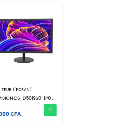
ITEUR ( ECRAN)
HIKVISION DS-D5019S0-1P0 - Moniteur ( Ecran) 19 Pouces - Conception à faible lumière bleue pour la protection des yeux.
000 CFA