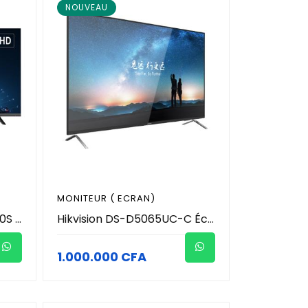
NOUVEAU
MONITEUR ( ECRAN)
Hikvision DS-D5055U3-1V0S Écran Professionnel 55 Pouces 4K UHD LED | Moniteur de Vidéosurveillance et Salle de Contrôle 24/7, Résolution 3840×2160, HDMI, VGA, USB, Haut-Parleurs Intégrés, Support Mural VESA
Hikvision DS-D5065UC-C Écran Professionnel LED 65 Pouces 4K UHD pour Vidéosurveillance | Moniteur de Contrôle 24/7, HDMI, VGA, USB, Haut-Parleurs Intégrés, Angle de Vue 178°
1.000.000 CFA