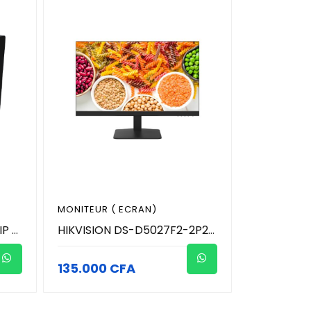
MONITEUR ( ECRAN)
FANVIL i507W - Moniteur IP domotique intérieur - 10,1" - Android 9 - 2 Lignes SIP - Wifi & POE
HIKVISION DS-D5027F2-2P2 - Moniteur (Ecran) 27 Pouces - 100 Hz
135.000 CFA