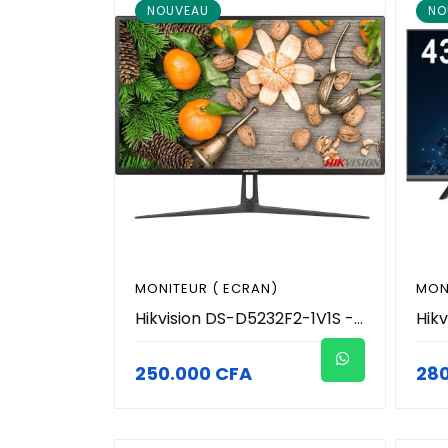
NOUVEAU
NO
MONITEUR ( ECRAN)
MON
Hikvision DS-D5232F2-1V1S - Moniteur LED 32 Pouces Full HD 1080p Usages 24/7 (HDMI / VGA + Haut-Parleurs Intégrés 2x5W) - Écran de Contrôle & Vidéosurveillance Pro - Fixation VESA
250.000 CFA
28