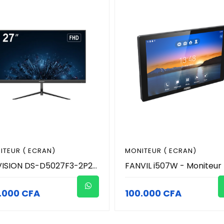
ITEUR ( ECRAN)
MONITEUR ( ECRAN)
HIKVISION DS-D5027F3-2P2 -Moniteur couleur. Technologie IPS, écran ultra-large avec un angle de vision de 178°. Affichage LVDS FHD 8 bits (1920 × 1080). Fréquence de rafraîchissement de 100 Hz pour une vidéo plus fluide et plus réaliste
.000 CFA
100.000 CFA