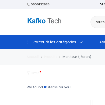
0500132635
toute
Parcourir les catégories
Acc
Accueil
Produits
Moniteur ( Ecran)
Filtres
We found
10
items for you!