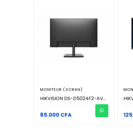
MONITEUR ( ECRAN)
MON
HIKVISION DS-D5024F2-AV2 Moniteur de vidéosurveillance de 23,8 pouces est doté d'une dalle VA offrant des images réalistes et un large angle de vision de 178°.
85.000 CFA
125