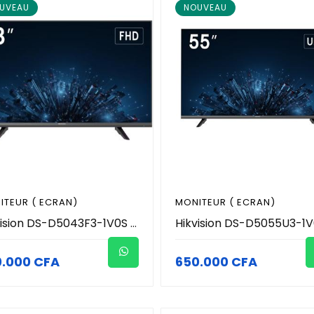
UVEAU
NOUVEAU
ITEUR ( ECRAN)
MONITEUR ( ECRAN)
Hikvision DS-D5043F3-1V0S - Moniteur LED 43 Pouces Full HD 1080p Usages 24/7 (HDMI / VGA + Haut-Parleurs Intégrés 2x5W) - Écran de Contrôle & Vidéosurveillance Pro - Fixation VESA
0.000 CFA
650.000 CFA