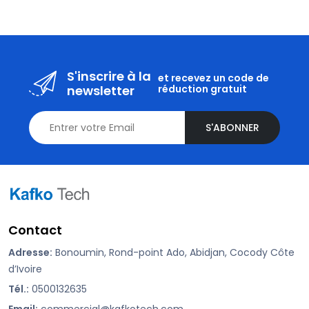
S'inscrire à la
et recevez un code de
newsletter
réduction gratuit
S'ABONNER
Contact
Adresse:
Bonoumin, Rond-point Ado, Abidjan, Cocody Côte
d’Ivoire
Tél.:
0500132635
Email:
commercial@kafkotech.com