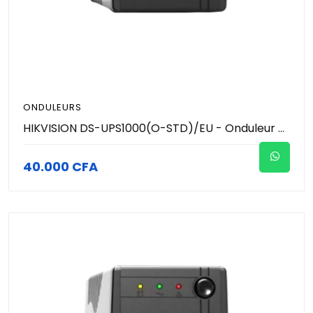
ONDULEURS
HIKVISION DS-UPS1000(O-STD)/EU - Onduleur - Regulateur de tension - Banque d'energie 1000VA - Puissance de sortie : 600W Off-line
40.000 CFA