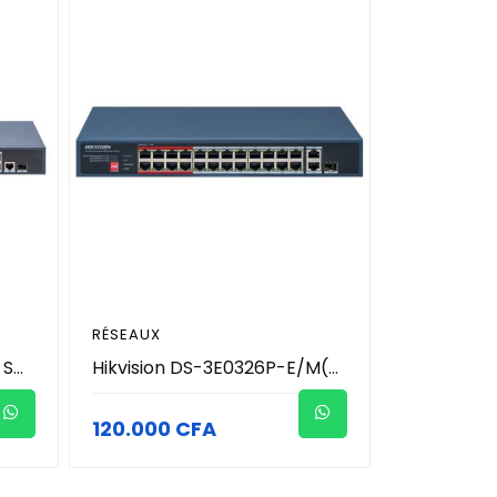
RÉSEAUX
Hikvision DS-3E1526P-EI - Switch PoE Gigabit Smart Managed 26 Ports (24 Ports PoE 370W + 1 Uplink RJ45 + 1 SFP Fibre) - Admin Cloud & Watchdog PoE - Transmission Longue Portée 300m - Protection 6kV - Réseau Vidéosurveillance Pro
Hikvision DS-3E0326P-E/M(C) - Switch PoE 26 Ports (24 Ports PoE 230W + 1 Uplink Gigabit + 1 Combo RJ45/SFP) - Mode Longue Portée 300m - Isolation VLAN & VIP Port - Protection Surtension 6kV - Réseau Vidéosurveillance Pro
120.000 CFA