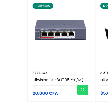
NOUVEAU
NO
RÉSEAUX
AUT
Hikvision DS-3E0105P-E/M(C) - Switch PoE 5 Ports Fast Ethernet (4 Ports PoE 35W + 1 Uplink RJ45) - Transmission Longue Portée 250m - Port Prioritaire VIP - Protection 6kV Boîtier Métal - Vidéosurveillance Pro
20.000 CFA
35.