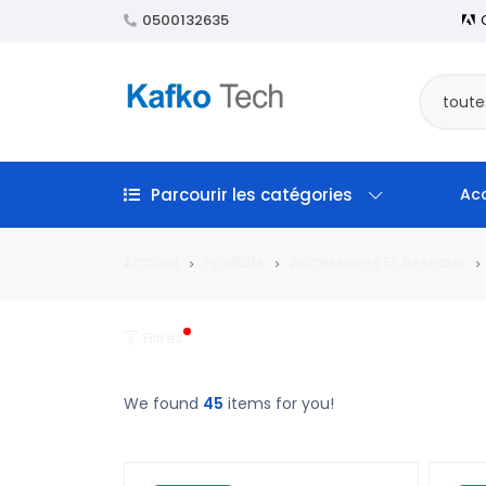
0500132635
toute
Parcourir les catégories
Acc
Accueil
Produits
Accessoires Et Réseaux
Filtres
We found
45
items for you!