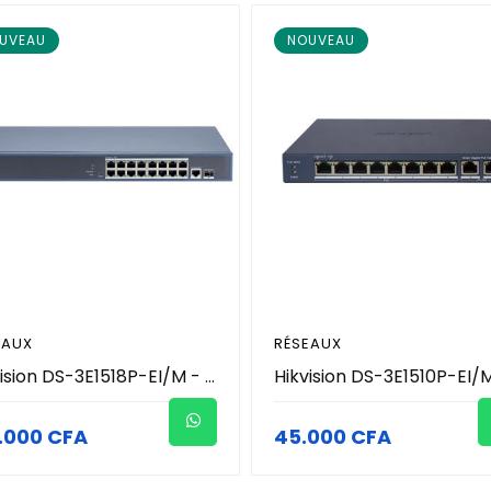
UVEAU
NOUVEAU
EAUX
RÉSEAUX
Hikvision DS-3E1518P-EI/M - Switch PoE Gigabit Smart Managed 18 Ports (16 Ports PoE 130W + 1 Uplink RJ45 + 1 SFP Fibre) - Admin Cloud & Watchdog PoE - Transmission Longue Portée 300m - Protection 6kV - Réseau Vidéosurveillance Pro
.000 CFA
45.000 CFA