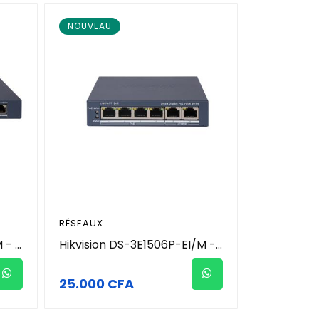
NOUVEAU
RÉSEAUX
Hikvision DS-3E1510P-EI/M - Switch PoE Gigabit Smart Managed 10 Ports (8 Ports PoE 60W + 2 Uplink) - Administration Cloud & Watchdog PoE - Transmission Longue Portée 300m - Protection 6kV - Réseau Vidéosurveillance Pro
Hikvision DS-3E1506P-EI/M - Switch PoE Gigabit Smart Managed 6 Ports (4 Ports PoE 45W + 2 Uplink) - Administration Cloud & Watchdog PoE - Transmission Longue Portée 300m - Protection 6kV - Réseau Vidéosurveillance Pro
25.000 CFA