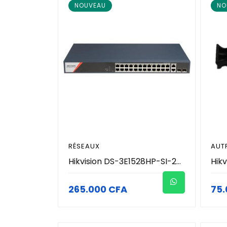
NOUVEAU
NO
RÉSEAUX
AUT
Hikvision DS-3E1528HP-SI-24P2T2F - Switch Gigabit Hi-PoE Smart Managed 28 Ports (24 Ports PoE/Hi-PoE 370W + 2 RJ45 + 2 SFP) - Topologie Cloud - PoE Watchdog 90W & Extend 250m - Protection 6kV - Vidéosurveillance Pro
265.000 CFA
75.