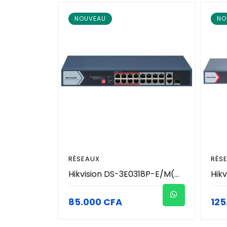
NOUVEAU
NO
RÉSEAUX
RÉS
Hikvision DS-3E0318P-E/M(C) - Switch PoE 18 Ports (16 Ports PoE 130W + 1 Uplink Gigabit + 1 Combo RJ45/SFP) - Mode Longue Portée 300m - Isolation VLAN & VIP Port - Protection Surtension 6kV - Réseau Vidéosurveillance Pro
85.000 CFA
125