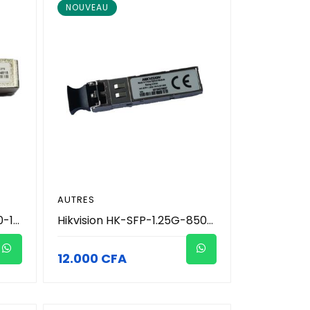
NOUVEAU
AUTRES
Hikvision HK-SFP+-10G-20-1270 - Module Optique Transceiver SFP+ 10G BiDi Monomode 20km (TX1270nm/RX1330nm - LC Simplex) - Support DDM - Hot-Pluggable - Liaison Fibre 10G Monofibre - Réseau Vidéosurveillance Pro
Hikvision HK-SFP-1.25G-850-DF-MM - Module Optique Transceiver SFP Gigabit Multimode 550m (1.25 Gbps - 850nm - LC Duplex) - Support DDM - Hot-Pluggable - Connexion Fibre Courte Distance - Réseau Vidéosurveillance Pro
12.000 CFA