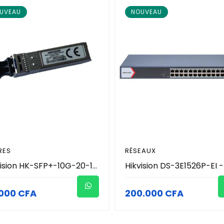
UVEAU
NOUVEAU
RES
RÉSEAUX
Hikvision HK-SFP+-10G-20-1310-DF - Module Optique Transceiver SFP+ 10 Gbps Monomode 20km (1310nm - LC Duplex) - Support DDM - Hot-Pluggable - Connexion Fibre Longue Distance - Réseau Vidéosurveillance Pro
000 CFA
200.000 CFA