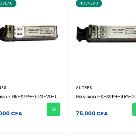
UVEAU
NOUVEAU
RES
AUTRES
Hikvision HK-SFP+-10G-20-1330 - Module Optique Transceiver SFP+ 10G BiDi Monomode 20km (TX1330nm/RX1270nm - LC Simplex) - Support DDM - Hot-Pluggable - Liaison Fibre 10G Monofibre - Réseau Vidéosurveillance Pro
000 CFA
75.000 CFA