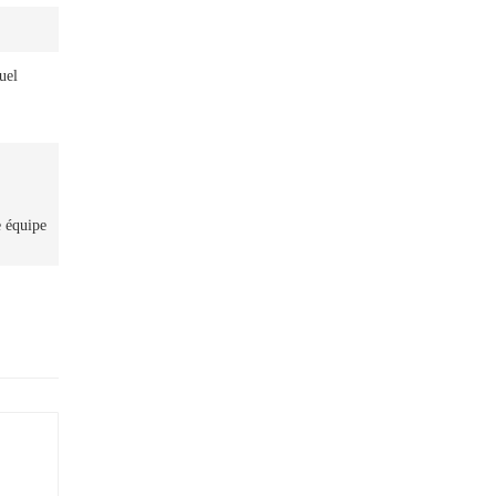
uel
e équipe