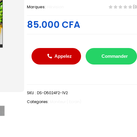
Marques:
Hikvision
(0
85.000 CFA
Appelez
Commander
SKU
:
DS-D5024F2-1V2
Categories:
Moniteur ( Ecran)