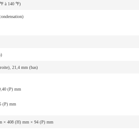
 ℉ à 140 ℉)
ondensation)
m)
roite), 21,4 mm (bas)
9,40 (P) mm
,5 (P) mm
m × 408 (H) mm × 94 (P) mm