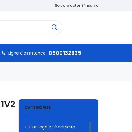
Se connecter S'inscrire
0500132635
Ligne d'assistance
-1V2
CATEGORIES
Outillage et électricité