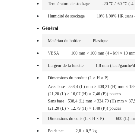
Température de stockage
-20 ℃ à 60 ℃ (-4
Humidité de stockage
10% à 90% HR (sans c
Général
Matériau du boîtier
Plastique
VESA
100 mm × 100 mm (4 - M4 × 10 m
Largeur de la lunette
1,8 mm (haut/gauche/d
Dimensions du produit (L × H × P)
Avec base : 538,4 (L) mm × 408,21 (H) mm × 18
(21,20 (L) × 16,07 (H) × 7,46 (P)) pouces
Sans base : 538,4 (L) mm × 324,79 (H) mm × 37
(21,20 (L) × 12,79 (H) × 1,48 (P)) pouces
Dimensions du colis (L × H × P)
600 (L) m
Poids net
2,8 ± 0,5 kg