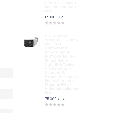
Directe - Réseau
Maison & Bureau
Pro
12.000 CFA
Hikvision DS-
2CFW06-P 2.8mm
6MP (3K) -
Caméra IP WiFi
Panoramique
180° Extérieure -
Smart Hybrid
Light IR & Couleur
- IA Détection
Humains &
Véhicules - Audio
Bidirectionnel -
Étanche IP67 -
Vidéosurveillance
Pro
75.000 CFA