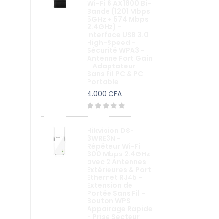
Autres
Wi-Fi 6 AX1800 Bi-
Bande (1201 Mbps
Vidéosurveillance
5GHz + 574 Mbps
2.4GHz) -
Interphone et
Interface USB 3.0
High-Speed -
visiophone
Sécurité WPA3 -
Antenne Fort Gain
Contrôle d'accès -
- Adaptateur
Pointeuse
Sans Fil PC & PC
Portable
Alarme anti-intrusion
4.000 CFA
Domotique
Accessoires et réseaux
Hikvision DS-
3WRE3N -
Moniteur ( Ecran)
Répéteur Wi-Fi
300 Mbps 2.4GHz
Barrière - Portique -
avec 2 Antennes
Detecteur métaux
Extérieures & Port
Ethernet RJ45 -
Extension de
Portée Sans Fil -
Bouton WPS
Appairage Rapide
- Prise Secteur