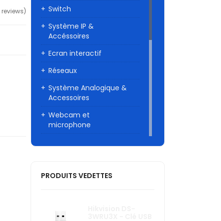
Switch
 reviews)
Système IP &
Accéssoires
Ecran interactif
Réseaux
Système Analogique &
Accessoires
Webcam et
microphone
Visioconférence
Téléphone IP / SIP et
accessoires
PRODUITS VEDETTES
Caméra Wi-fi
Onduleurs
Hikvision DS-
3WRU3X - Clé USB