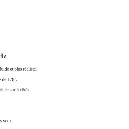
Hz
ide et plus réaliste.
e de 178°.
ince sur 3 côtés.
es yeux.