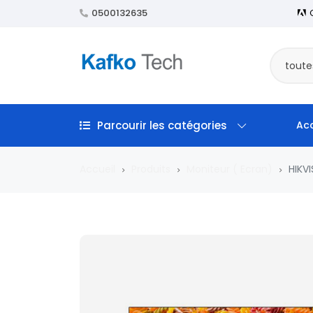
0500132635
toute
Parcourir les catégories
Acc
Accueil
Produits
Moniteur ( Ecran)
HIKV