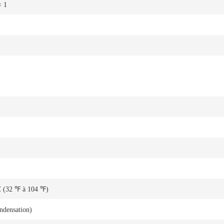
× 1
 (32 ℉ à 104 ℉)
ndensation)