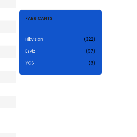
FABRICANTS
Hikvision
(322)
Ezviz
(97)
YGS
(8)