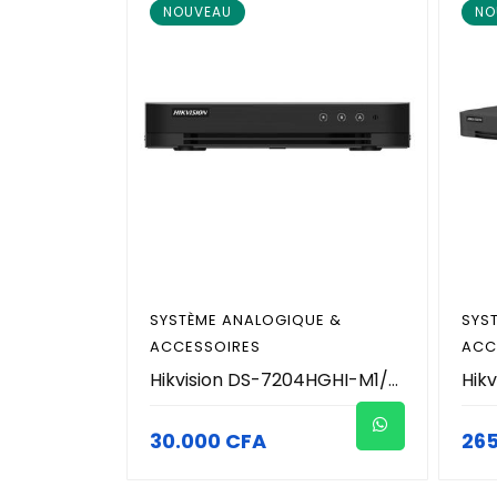
NOUVEAU
NO
SYSTÈME ANALOGIQUE &
SYS
ACCESSOIRES
ACC
Hikvision DS-7204HGHI-M1/T - DVR AcuSense 4 Canaux 1080p Lite - H.265 Pro+ - Audio Coaxial - Détection Humain/Véhicule - 1 SATA (Jusqu'à 4To) - HDMI/VGA Full HD - Enregistreur Hybride Pro
30.000 CFA
26