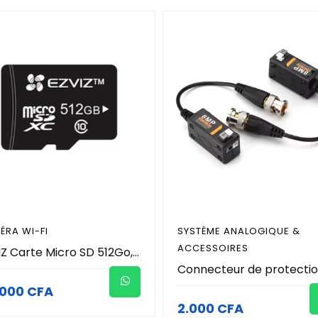
ÉRA WI-FI
SYSTÈME ANALOGIQUE &
ACCESSOIRES
EZVIZ Carte Micro SD 512Go, Carte Mémoire microSDHC, Vitesse de Lecture Allant jusqu'à 90MB/S, Classe 10, U3, UHS-I
.000 CFA
2.000 CFA