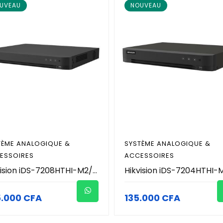
UVEAU
NOUVEAU
TÈME ANALOGIQUE &
SYSTÈME ANALOGIQUE &
ESSOIRES
ACCESSOIRES
Hikvision iDS-7208HTHI-M2/XT - DVR AcuSense 8 Canaux 4K (8MP) - HDMI 8K / 4K - H.265 Pro+ - Audio Coaxial - Détection Humain/Véhicule - 2 SATA (Jusqu'à 20To) - Gigabit - Enregistreur Hybride Pro
5.000 CFA
135.000 CFA