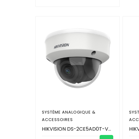
SYSTÈME ANALOGIQUE &
SYS
ACCESSOIRES
ACC
HIKVISION DS-2CE5AD0T-VPIT3F 2.7-13.5mm - camera analogique - Caméra de surveillance dôme manuelle à focale variable anti-vandalisme 2 MP