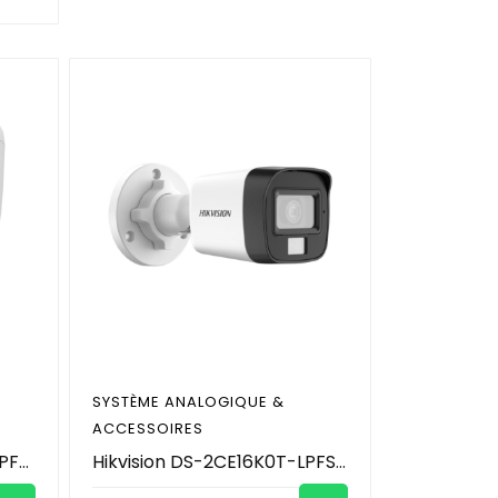
SYSTÈME ANALOGIQUE &
ACCESSOIRES
Hikvision DS-2CE76K0T-LPFS(2.8mm) 3K - Camera Analogique - caméra de surveillance dôme intérieure à audio et éclairage hybride intelligent, fixe
Hikvision DS-2CE16K0T-LPFS(2.8mm) 3K - Camera Analogique - Caméra de surveillance Mini Bullet avec Audio et Éclairage Hybride Intelligent Fixe