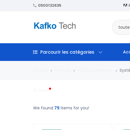
0500132635
toute
Parcourir les catégories
Acc
Accueil
Produits
Vidéosurveillance
Syst
Filtres
We found
79
items for you!