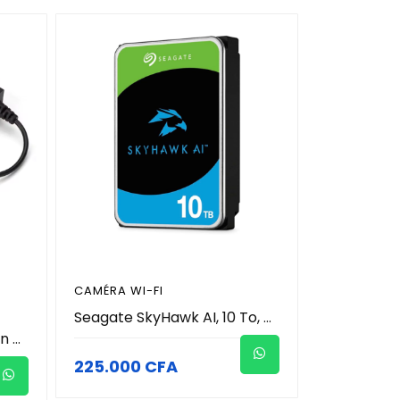
CAMÉRA WI-FI
Seagate SkyHawk AI, 10 To, Disque Dur Interne de Surveillance, 3,5" SATA 6 Go/s 256 Mo de Cache, système de caméra de sécurité DVR/NVR, services Rescue valables.
Connecteur de protection contre les pluies Balun vidéo, BNC à paire torsadée, prise en charge de la caméra 8MP (supporte 2MP 4MP 5MP 8MP) - haut qualité
225.000 CFA