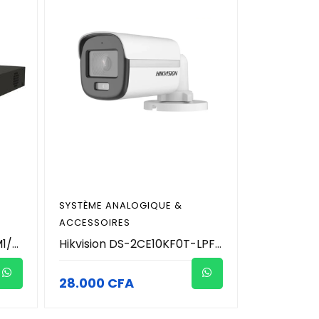
SYSTÈME ANALOGIQUE &
ACCESSOIRES
Hikvision iDS-7204HTHI-M1/XT - DVR AcuSense 4 Canaux 4K (8MP) - HDMI 8K / 4K - H.265 Pro+ - Audio Coaxial - Détection Humain/Véhicule - 1 SATA (Jusqu'à 10To) - Gigabit - Enregistreur Hybride Pro
Hikvision DS-2CE10KF0T-LPFS(3.6mm)(O-STD) Mini caméra Bullet fixe audio ColorVu 3K
28.000 CFA