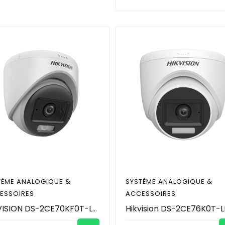
TÈME ANALOGIQUE &
SYSTÈME ANALOGIQUE &
ESSOIRES
ACCESSOIRES
HIKVISION DS-2CE70KF0T-LPFS - Camera Analogique - Caméra de surveillance tourelle fixe d'intérieur hybride intelligente 3K ColorVu