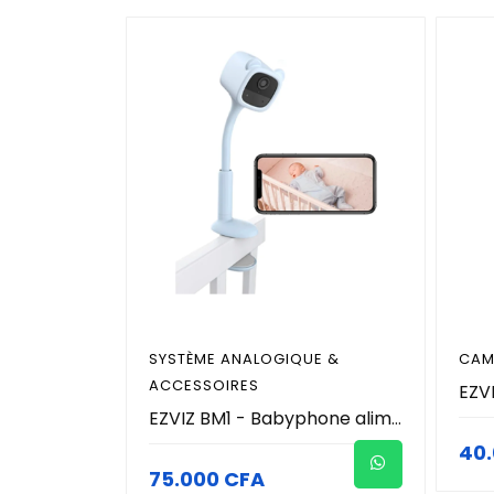
SYSTÈME ANALOGIQUE &
CAM
ACCESSOIRES
EZVIZ BM1 - Babyphone alimenté par batterie avec technologie d’intelligence artificielle, Lecture automatique d’une musique apaisante/ Détection des pleurs / Alertes hors du berceau / Entendez et parlez à votre enfant
40
75.000 CFA