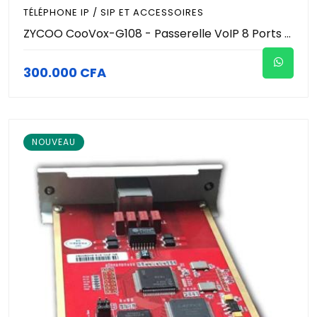
TÉLÉPHONE IP / SIP ET ACCESSOIRES
ZYCOO CooVox-G108 - Passerelle VoIP 8 Ports FXO - Gateway Analogique vers SIP - 8 Lignes RTC Simultanées - 2 Ports Ethernet - Passerelle Téléphonique IP Entrepris
300.000 CFA
NOUVEAU