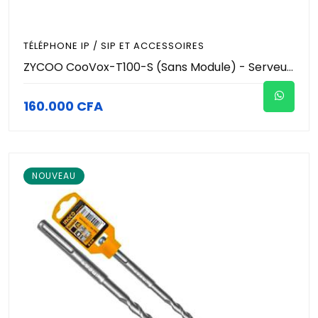
TÉLÉPHONE IP / SIP ET ACCESSOIRES
ZYCOO CooVox-T100-S (Sans Module) - Serveur IP-PBX Modulaire - 100 Utilisateurs / Extensions - 50 Appels Simultanés - Conférence jusqu'à 50 Participants - 2 Slots - Standard VoIP Pro
160.000 CFA
NOUVEAU