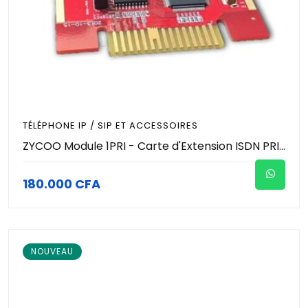
TÉLÉPHONE IP / SIP ET ACCESSOIRES
ZYCOO Module 1PRI - Carte d'Extension ISDN PRI 1 Port T1/E1 - 30 Canaux Simultanés - Pour IP-PBX ZYCOO CooVox - Interface Téléphonique Numérique Pro
180.000 CFA
NOUVEAU