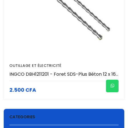
OUTILLAGE ET ÉLECTRICITÉ
INGCO DBH1211201 - Foret SDS-Plus Béton 12 x 160 mm - Pointe Carbure de Tungstène - Double Hélice - Perforation Maçonnerie & Béton Pro
2.500 CFA
CATEGORIES