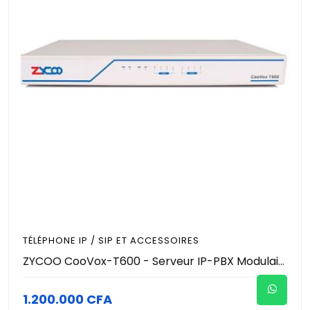
TÉLÉPHONE IP / SIP ET ACCESSOIRES
ZYCOO CooVox-T600 - Serveur IP-PBX Modulaire - 600 Utilisateurs / Extensions - 100 Appels Simultanés - 4 Slots d'Extension - Rackable 1U - Standard VoIP Entreprise Pro
1.200.000 CFA