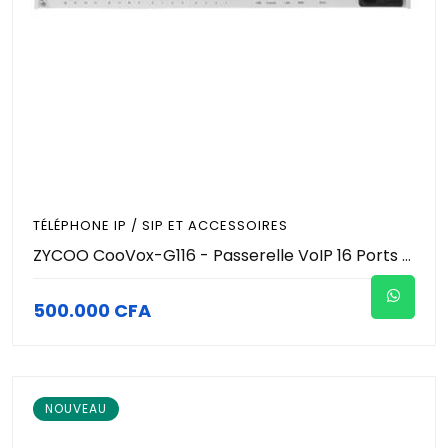
TÉLÉPHONE IP / SIP ET ACCESSOIRES
ZYCOO CooVox-G116 - Passerelle VoIP 16 Ports FXO - Gateway Analogique vers SIP - 16 Lignes RTC Simultanées - Format Rackable 1U - Passerelle Téléphonique IP Entreprise
500.000 CFA
NOUVEAU