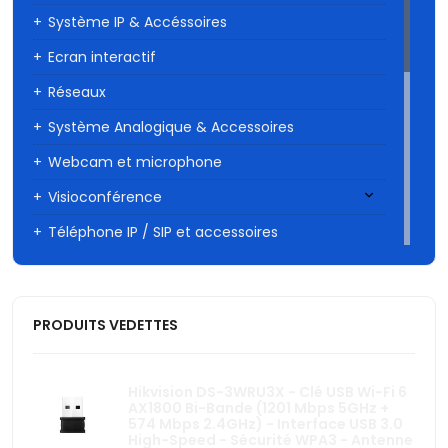
Système IP & Accéssoires
Ecran interactif
Réseaux
Système Analogique & Accessoires
Webcam et microphone
Visioconférence
Téléphone IP / SIP et accessoires
Caméra Wi-fi
Onduleurs
PRODUITS VEDETTES
Autres
Vidéosurveillance
Hikvision DS-3WRU3X - Clé USB Wi-Fi 6
Interphone et visiophone
AX1800 Bi-Bande (1201 Mbps 5GHz +
574 Mbps 2.4GHz) - Interface USB 3.0
High-Speed - Sécurité WPA3 - Antenne
Contrôle d'accès - Pointeuse