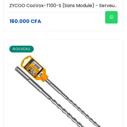
ZYCOO CooVox-T100-S (Sans Module) - Serveur IP-PBX Modulaire - 100 Utilisateurs / Extensions - 50 Appels Simultanés - Conférence jusqu'à 50 Participants - 2 Slots - Standard VoIP Pro
160.000 CFA
NOUVEAU