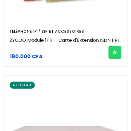
TÉLÉPHONE IP / SIP ET ACCESSOIRES
ZYCOO Module 1PRI - Carte d'Extension ISDN PRI 1 Port T1/E1 - 30 Canaux Simultanés - Pour IP-PBX ZYCOO CooVox - Interface Téléphonique Numérique Pro
180.000 CFA
NOUVEAU