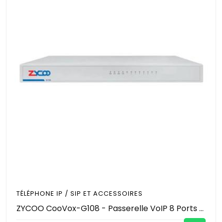
TÉLÉPHONE IP / SIP ET ACCESSOIRES
ZYCOO CooVox-G108 - Passerelle VoIP 8 Ports FXO - Gateway Analogique vers SIP - 8 Lignes RTC Simultanées - 2 Ports Ethernet - Passerelle Téléphonique IP Entrepris