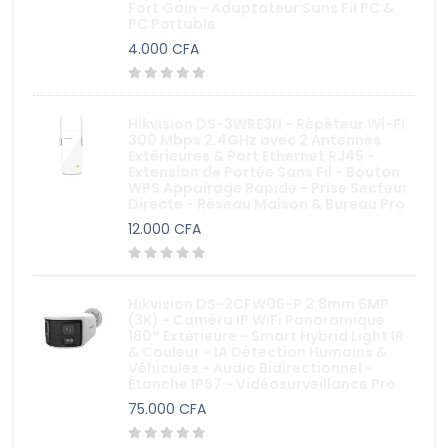
Fort Gain - Adaptateur Sans Fil PC &
PC Portable
Alarme anti-intrusion
4.000 CFA
Domotique
Accessoires et réseaux
Hikvision DS-3WRE3N - Répéteur Wi-Fi
Moniteur ( Ecran)
300 Mbps 2.4GHz avec 2 Antennes
Extérieures & Port Ethernet RJ45 -
Barrière - Portique - Detecteur métaux
Extension de Portée Sans Fil - Bouton
WPS Appairage Rapide - Prise Secteur
Directe - Réseau Maison & Bureau Pro
12.000 CFA
Hikvision DS-2CFW06-P 2.8mm 6MP
(3K) - Caméra IP WiFi Panoramique
180° Extérieure - Smart Hybrid Light IR
& Couleur - IA Détection Humains &
Véhicules - Audio Bidirectionnel -
Étanche IP67 - Vidéosurveillance Pro
75.000 CFA