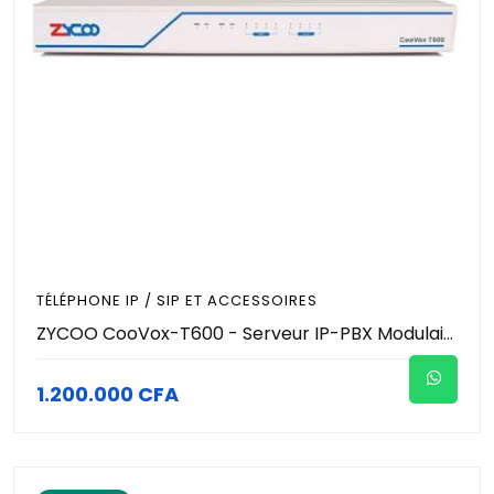
TÉLÉPHONE IP / SIP ET ACCESSOIRES
ZYCOO CooVox-T600 - Serveur IP-PBX Modulaire - 600 Utilisateurs / Extensions - 100 Appels Simultanés - 4 Slots d'Extension - Rackable 1U - Standard VoIP Entreprise Pro
1.200.000 CFA