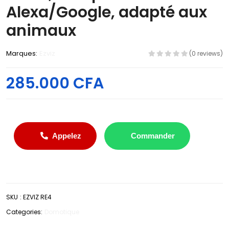
Alexa/Google, adapté aux
animaux
Marques:
Ezviz
(0 reviews)
285.000 CFA
Appelez
Commander
SKU
:
EZVIZ RE4
Categories:
Domotique