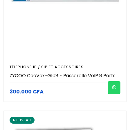
TÉLÉPHONE IP / SIP ET ACCESSOIRES
ZYCOO CooVox-G108 - Passerelle VoIP 8 Ports FXO - Gateway Analogique vers SIP - 8 Lignes RTC Simultanées - 2 Ports Ethernet - Passerelle Téléphonique IP Entrepris
300.000 CFA
NOUVEAU