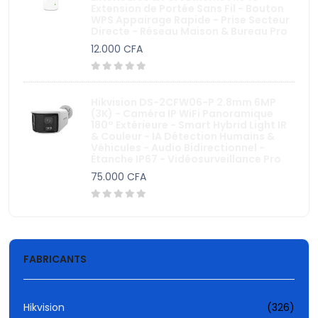
Barrière - Portique - Detecteur métaux
Extension de Portée Sans Fil - Bouton
WPS Appairage Rapide - Prise Secteur
Directe - Réseau Maison & Bureau Pro
12.000 CFA
Hikvision DS-2CFW06-P 2.8mm 6MP
(3K) - Caméra IP WiFi Panoramique
180° Extérieure - Smart Hybrid Light IR
& Couleur - IA Détection Humains &
Véhicules - Audio Bidirectionnel -
Étanche IP67 - Vidéosurveillance Pro
75.000 CFA
FABRICANTS
Hikvision
(326)