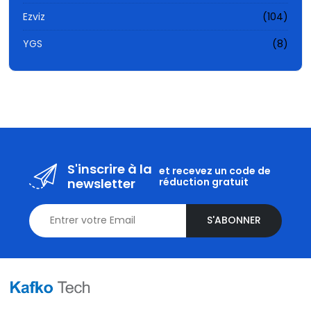
Ezviz
(104)
YGS
(8)
S'inscrire à la
et recevez un code de
newsletter
réduction gratuit
S'ABONNER