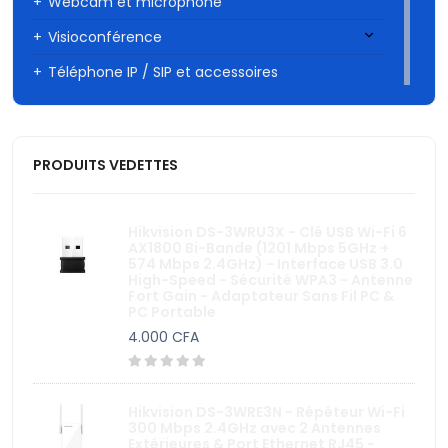
Webcam et microphone
Visioconférence
Téléphone IP / SIP et accessoires
Caméra Wi-fi
Onduleurs
PRODUITS VEDETTES
Autres
Vidéosurveillance
Hikvision DS-3WRU3X - Clé USB Wi-Fi 6
Interphone et visiophone
AX1800 Bi-Bande (1201 Mbps 5GHz +
574 Mbps 2.4GHz) - Interface USB 3.0
High-Speed - Sécurité WPA3 - Antenne
Contrôle d'accès - Pointeuse
Fort Gain - Adaptateur Sans Fil PC &
PC Portable
Alarme anti-intrusion
4.000 CFA
Domotique
Accessoires et réseaux
Hikvision DS-3WRE3N - Répéteur Wi-Fi
Moniteur ( Ecran)
300 Mbps 2.4GHz avec 2 Antennes
Extérieures & Port Ethernet RJ45 -