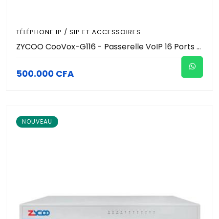
TÉLÉPHONE IP / SIP ET ACCESSOIRES
ZYCOO CooVox-G116 - Passerelle VoIP 16 Ports FXO - Gateway Analogique vers SIP - 16 Lignes RTC Simultanées - Format Rackable 1U - Passerelle Téléphonique IP Entreprise
500.000 CFA
NOUVEAU