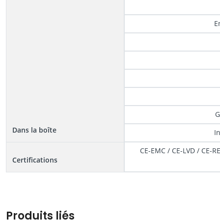
E
G
Dans la boîte
I
CE-EMC / CE-LVD / CE-RE
Certifications
Produits liés