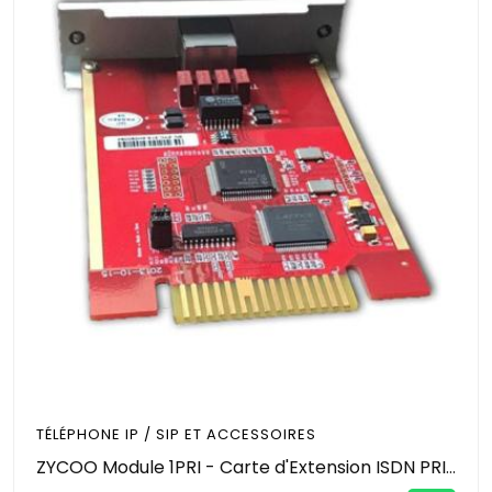
TÉLÉPHONE IP / SIP ET ACCESSOIRES
ZYCOO Module 1PRI - Carte d'Extension ISDN PRI 1 Port T1/E1 - 30 Canaux Simultanés - Pour IP-PBX ZYCOO CooVox - Interface Téléphonique Numérique Pro