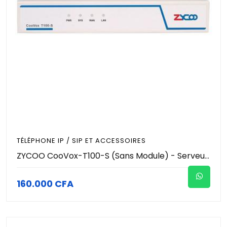
TÉLÉPHONE IP / SIP ET ACCESSOIRES
ZYCOO CooVox-T100-S (Sans Module) - Serveur IP-PBX Modulaire - 100 Utilisateurs / Extensions - 50 Appels Simultanés - Conférence jusqu'à 50 Participants - 2 Slots - Standard VoIP Pro
160.000 CFA