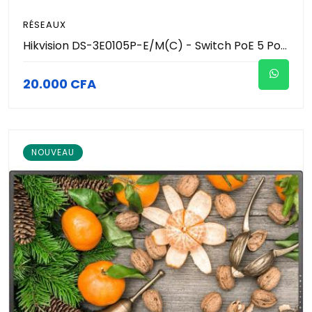
RÉSEAUX
Hikvision DS-3E0105P-E/M(C) - Switch PoE 5 Ports Fast Ethernet (4 Ports PoE 35W + 1 Uplink RJ45) - Transmission Longue Portée 250m - Port Prioritaire VIP - Protection 6kV Boîtier Métal - Vidéosurveillance Pro
20.000 CFA
NOUVEAU