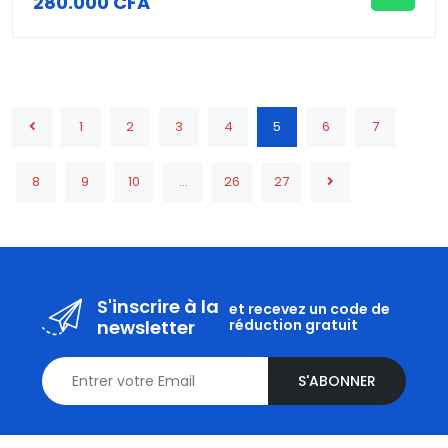
280.000 CFA
1
2
3
4
5
6
7
8
9
10
...
26
27
S'inscrire à la
et recevez un code de
newsletter
réduction gratuit
S'ABONNER