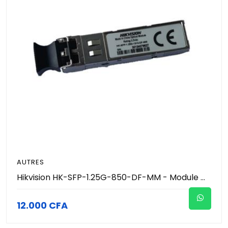
AUTRES
Hikvision HK-SFP-1.25G-850-DF-MM - Module Optique Transceiver SFP Gigabit Multimode 550m (1.25 Gbps - 850nm - LC Duplex) - Support DDM - Hot-Pluggable - Connexion Fibre Courte Distance - Réseau Vidéosurveillance Pro
12.000 CFA