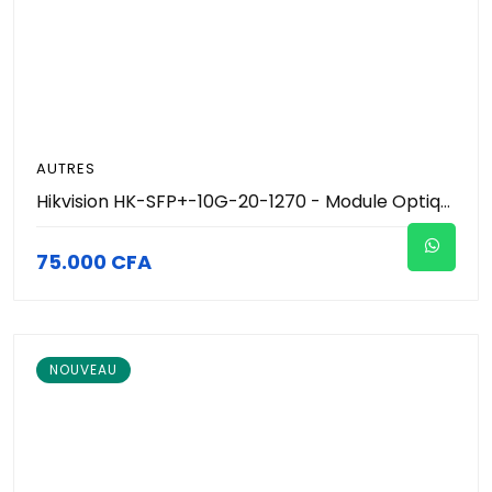
AUTRES
Hikvision HK-SFP+-10G-20-1270 - Module Optique Transceiver SFP+ 10G BiDi Monomode 20km (TX1270nm/RX1330nm - LC Simplex) - Support DDM - Hot-Pluggable - Liaison Fibre 10G Monofibre - Réseau Vidéosurveillance Pro
75.000 CFA
NOUVEAU