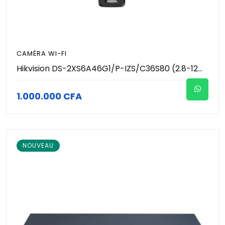
CAMÉRA WI-FI
Hikvision DS-2XS6A46G1/P-IZS/C36S80 (2.8-12mm) - Caméra IP Solaire 4G 4MP Varifocale Motorisée - Panneau 80W & Batterie 36Ah - Lecture Plaques LPR/ANPR - DarkFighter 30m - MicroSD IP67 - Autonomie Sites Isolés
1.000.000 CFA
NOUVEAU