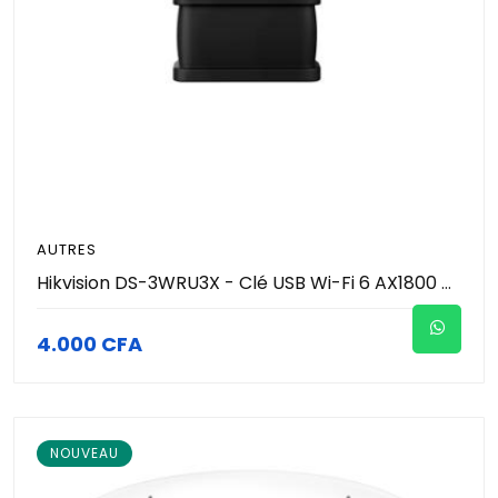
AUTRES
Hikvision DS-3WRU3X - Clé USB Wi-Fi 6 AX1800 Bi-Bande (1201 Mbps 5GHz + 574 Mbps 2.4GHz) - Interface USB 3.0 High-Speed - Sécurité WPA3 - Antenne Fort Gain - Adaptateur Sans Fil PC & PC Portable
4.000 CFA
NOUVEAU