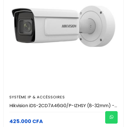
SYSTÈME IP & ACCÉSSOIRES
Hikvision iDS-2CD7A46G0/P-IZHSY (8-32mm) - Caméra IP DeepinView 4MP Lecture de Plaques ANPR/LPR - Varifocale Motorisée 8-32mm - IR 100m DarkFighter WDR 140dB - Anti-Corrosion NEMA 4X - Chauffage - PoE IP67 IK10
425.000 CFA