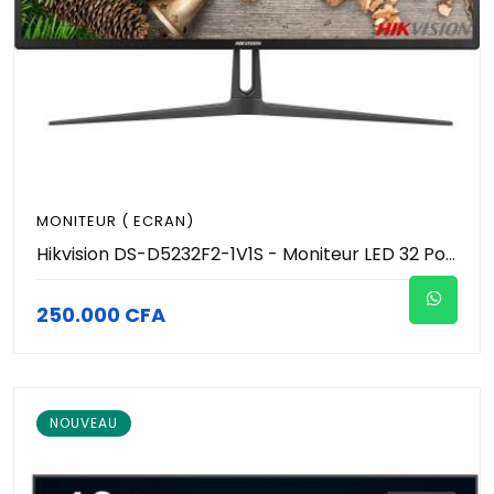
MONITEUR ( ECRAN)
Hikvision DS-D5232F2-1V1S - Moniteur LED 32 Pouces Full HD 1080p Usages 24/7 (HDMI / VGA + Haut-Parleurs Intégrés 2x5W) - Écran de Contrôle & Vidéosurveillance Pro - Fixation VESA
250.000 CFA
NOUVEAU