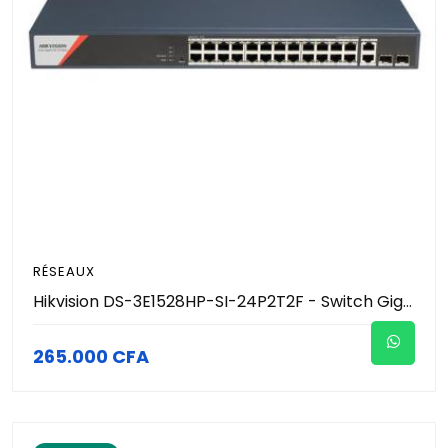
RÉSEAUX
Hikvision DS-3E1528HP-SI-24P2T2F - Switch Gigabit Hi-PoE Smart Managed 28 Ports (24 Ports PoE/Hi-PoE 370W + 2 RJ45 + 2 SFP) - Topologie Cloud - PoE Watchdog 90W & Extend 250m - Protection 6kV - Vidéosurveillance Pro
265.000 CFA