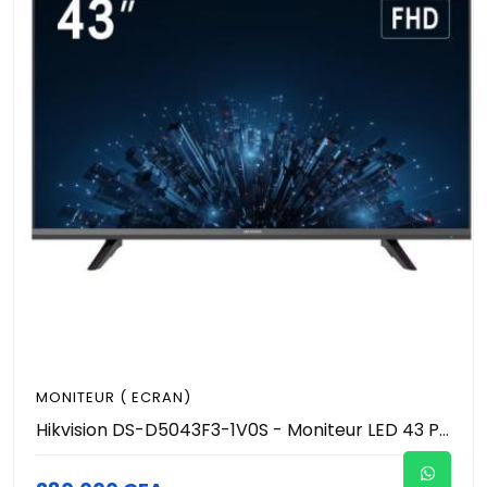
MONITEUR ( ECRAN)
Hikvision DS-D5043F3-1V0S - Moniteur LED 43 Pouces Full HD 1080p Usages 24/7 (HDMI / VGA + Haut-Parleurs Intégrés 2x5W) - Écran de Contrôle & Vidéosurveillance Pro - Fixation VESA