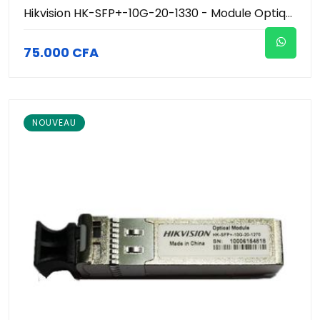
Hikvision HK-SFP+-10G-20-1330 - Module Optique Transceiver SFP+ 10G BiDi Monomode 20km (TX1330nm/RX1270nm - LC Simplex) - Support DDM - Hot-Pluggable - Liaison Fibre 10G Monofibre - Réseau Vidéosurveillance Pro
75.000 CFA
NOUVEAU