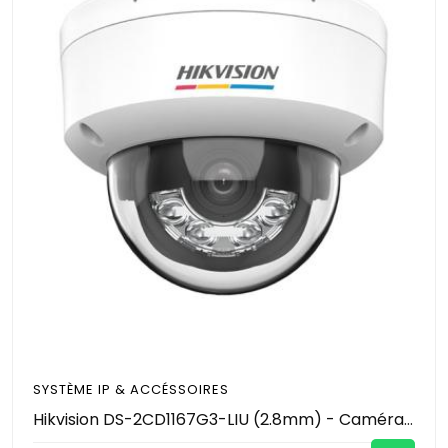
SYSTÈME IP & ACCÉSSOIRES
Hikvision DS-2CD1167G3-LIU (2.8mm) - Caméra IP Dôme 6MP ColorVu & Smart Hybrid Light 30m - Microphone Intégré - Port MicroSD 512Go - PoE IP67 Anti-Vandale IK08 - Vidéosurveillance Pro