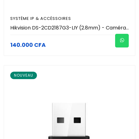
SYSTÈME IP & ACCÉSSOIRES
Hikvision DS-2CD2187G3-LIY (2.8mm) - Caméra IP Dôme 4K 8MP ColorVu & Smart Hybrid Light 30m - Traitement Anti-Corrosion - AcuSense IA - Micro Intégré - MicroSD 512Go - PoE IP67 IK10 - Vidéosurveillance Pro
140.000 CFA
NOUVEAU