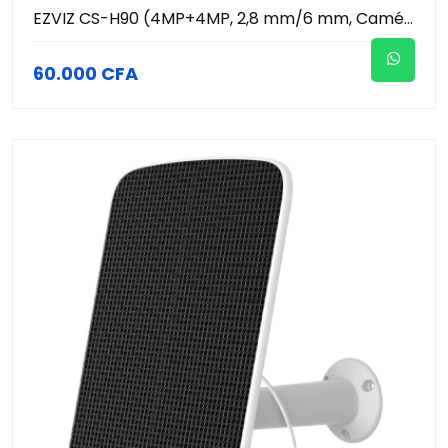
EZVIZ CS-H90 (4MP+4MP, 2,8 mm/6 mm, Caméra extérieure contrôlable vision nocturne couleur, IP65) - Suivi automatique - intelligence artificielle et vision couleur de nuit
60.000 CFA