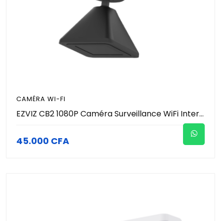
CAMÉRA WI-FI
EZVIZ CB2 1080P Caméra Surveillance WiFi Interieur sans Fil sur Batterie 2000mAh, Caméra Bébé WiFi 2.4Ghz, Détection de Personne, 5m Vision Nocturne, Audio Bidirectionnel, Type C, Magnetic Mount Noir
45.000 CFA