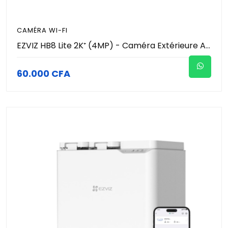
CAMÉRA WI-FI
EZVIZ HB8 Lite 2K⁺ (4MP) - Caméra Extérieure Autonome 100% Sans Fil sur Batterie - Motorisée 360° Wi-Fi - Vision Nocturne Couleur - IA Humain & Suivi Auto - Sirène & Flash - IP65 Pro
60.000 CFA