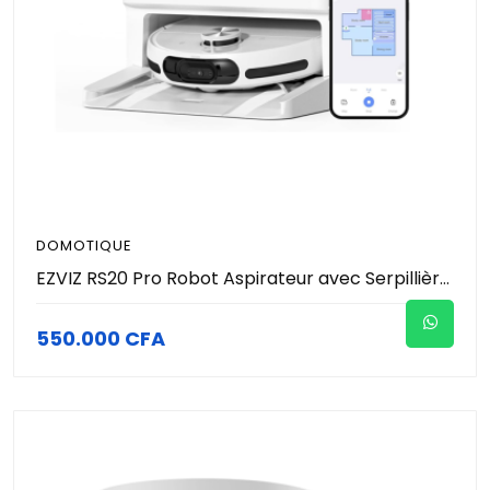
DOMOTIQUE
EZVIZ RS20 Pro Robot Aspirateur avec Serpillière Installation & Détachement Automatique, Brosse Latérale Surélevée, 7200 Pa, Nettoyage à l'eau Chaude 60°C, Séchage à l'Air Chaud, Balayage des Bords
550.000 CFA