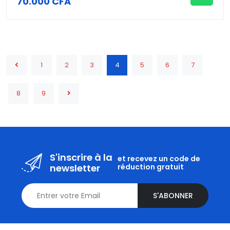
70.000 CFA
1
2
3
4
5
6
7
8
9
S'inscrire à la
et recevez un code de
newsletter
réduction gratuit
S'ABONNER