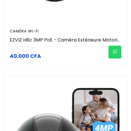
CAMÉRA WI-FI
EZVIZ H8c 3MP PoE - Caméra Extérieure Motorisée 360° Filaire RJ45 - 2K - Vision Nocturne Couleur 30m - IA Humain & Suivi Auto - Sirène & Flash Dissuasion - MicroSD 512Go - IP Pro
40.000 CFA