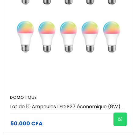
DOMOTIQUE
Lot de 10 Ampoules LED E27 économique (8W) durable et Smart (Wi-Fi) à intensité variable - 16 Millions de couleurs - Compatible Avec Alexa, Google Home - EZVIZ LB1 Color
50.000 CFA