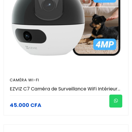
CAMÉRA WI-FI
EZVIZ C7 Caméra de Surveillance WiFi Intérieure 4MP à Double Objectif, Caméra de Sécurité 360°, Détection de Personne/Animal, Audio Bidirectionnel, Vision Nocturne, Mode Patrouille/Confidentialité
45.000 CFA