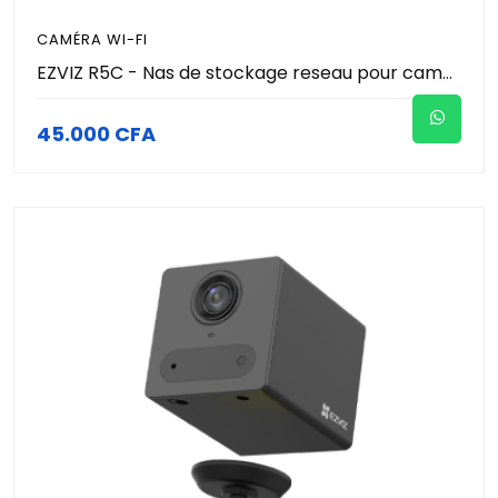
CAMÉRA WI-FI
EZVIZ R5C - Nas de stockage reseau pour camera EZVIZ - supporte jusqu'à 8 TB de disque dur HDD 3.5" et 8 camera Max
45.000 CFA