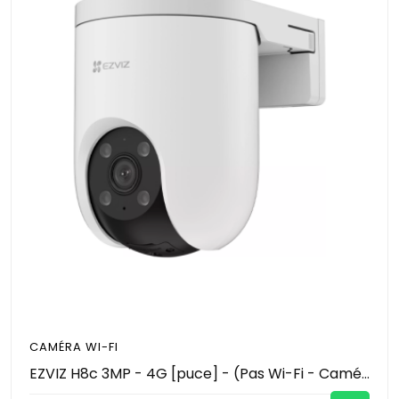
CAMÉRA WI-FI
EZVIZ H8c 3MP - 4G [puce] - (Pas Wi-Fi - Caméra Filaire, pas de batterie - Caméra de Surveillance Extérieure, jusqu'a 30 m - Défense active avec Siren et Strobe Light 2 - Détection humaine / de la forme du véhicule alimenté par l'IA