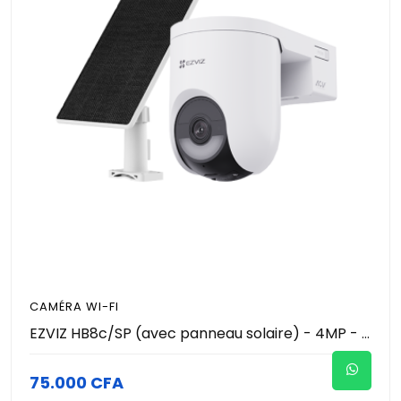
CAMÉRA WI-FI
EZVIZ HB8c/SP (avec panneau solaire) - 4MP - HB8 Lite Wi-FI - 4MP Caméra de surveillance connectée, Caméra de sécurité d'extérieur sans fil, vision nocturne en couleur, détection humaine, détection de véhicule, audio bidirectionnel
75.000 CFA