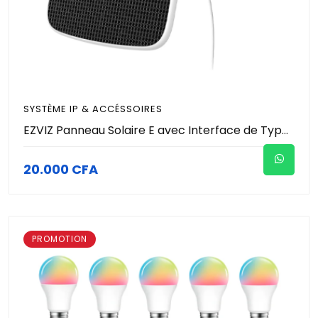
SYSTÈME IP & ACCÉSSOIRES
EZVIZ Panneau Solaire E avec Interface de Type C et Micro USB pour Caméra Surveillance sur Batterie EZVIZ EB8, CB8, BC1C, CB3, BC1, IP65 Étanche, 6.18W, 6V, Montage Réglable avec Câble de 4 Mètres
20.000 CFA
PROMOTION