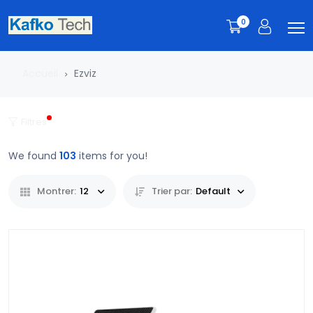
0
Accueil
Ezviz
Filtres
We found
103
items for you!
Montrer:
12
Trier par:
Default