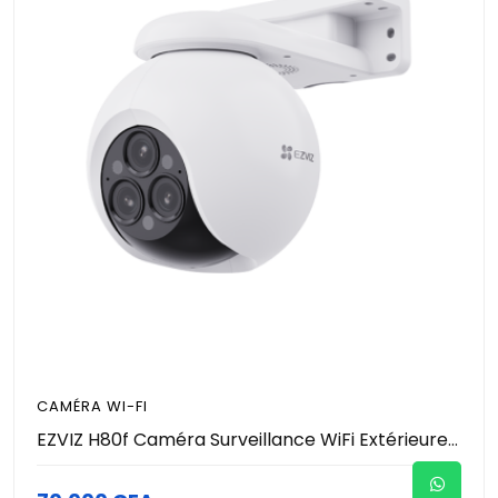
CAMÉRA WI-FI
EZVIZ H80f Caméra Surveillance WiFi Extérieure 4K à Double Objectif, Colorfull Vision Nocture, Détection de Personnes/Véhicules, Zoom et Suivi automatiques, Défense Active, Audio Bidirectionnel