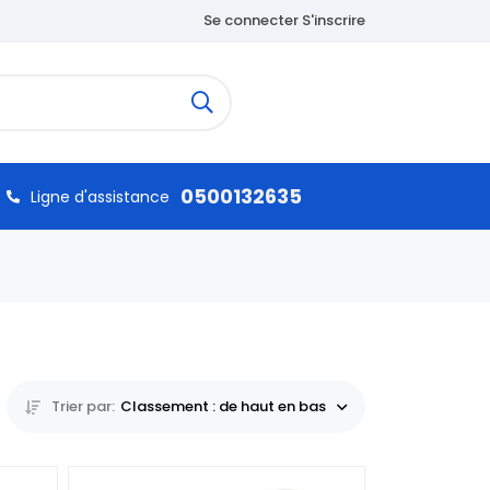
Se connecter S'inscrire
0500132635
Ligne d'assistance
Trier par:
Classement : de haut en bas