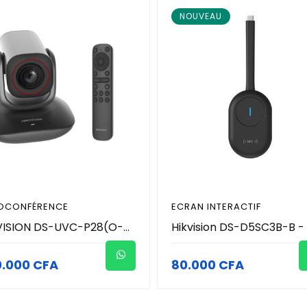
NOUVEAU
IOCONFÉRENCE
ECRAN INTERACTIF
HIKVISION DS-UVC-P28(O-STD) Caméra de vidéoconférence 4K – Zoom optique 12×, Suivi intelligent, Double micro, USB-C Plug & Play
0.000 CFA
80.000 CFA