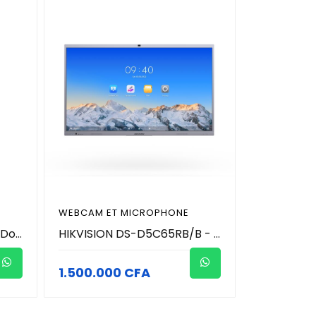
WEBCAM ET MICROPHONE
Hikvision DS-D5SC3B-B - Dongle de Partage d'Écran Sans Fil 4K - USB Type-C Plug & Play - Wi-Fi Dual Band 2.4G/5G & NFC - Pour Écran Tactile Interactif Hikvision
HIKVISION DS-D5C65RB/B - 65 pouces 4K écran tactile intéractif de conference avec microphone et caméra 8MP (4K) intégré
1.500.000 CFA