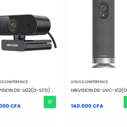
IOCONFÉRENCE
VISIOCONFÉRENCE
HIKVISION DS-U02(O-STD) - Webcam 2MP 1920 × 1080 resolution - Microphone intégré avec un son clair
000 CFA
140.000 CFA