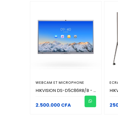
WEBCAM ET MICROPHONE
ECR
HIKVISION DS-D5C86RB/B - 86 pouces 4K écran tactile intéractif de conference avec microphone et caméra 8MP (4K) intégré
2.500.000 CFA
25