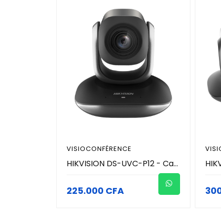
VISIOCONFÉRENCE
VIS
HIKVISION DS-UVC-P12 - Caméra de conférence Motorisé ( PTZ) avec micro intégré - Resolution 2MP
225.000 CFA
30