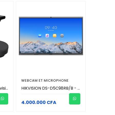
WEBCAM ET MICROPHONE
FANVIL CA400 | Système visio conférence avec caméra - Haut-parleur (8 microphones ) avec réduction de bruit et Webcam 4K
HIKVISION DS-D5C98RB/B - 98 pouces 4K Moniteur (écran) tactile intéractif de conference avec microphone et caméra 4K (48MP Photo / 8MP Vidéo )
4.000.000 CFA