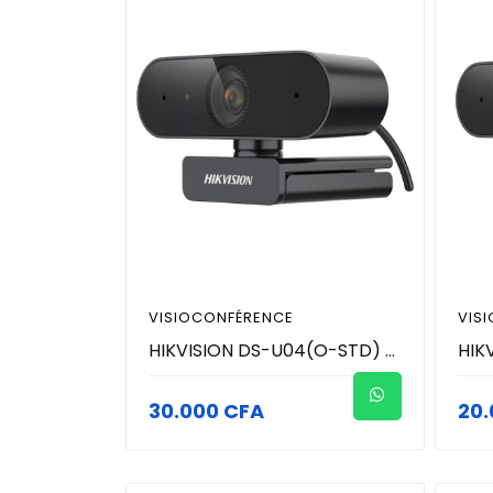
VISIOCONFÉRENCE
VIS
HIKVISION DS-U04(O-STD) - Webcam 4MP (2K) 2560 × 1440 - Microphone intégré avec un son clair
30.000 CFA
20.