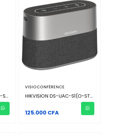
VISIOCONFÉRENCE
HIKVISION DS-UVC-X12(O-STD) - Caméra de conférence portable- Microphones intégrés à 4 micros avec un son clair - Batterie au lithium intégrée de 2 450 mAh
HIKVISION DS-UAC-S1(O-STD) - Haut-parleur de conférence sans fil - batterie intégrée de 7,2 V/3 700 mAh permet à l'appareil de durer 10 heures après une charge complète - Prend en charge la connexion sans fil via Bluetooth et USB
125.000 CFA