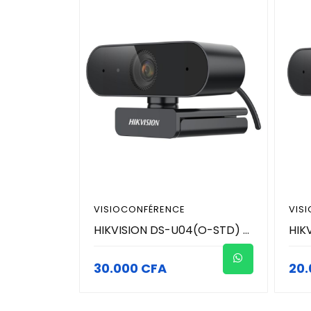
VISIOCONFÉRENCE
VIS
HIKVISION DS-U04(O-STD) - Webcam 4MP (2K) 2560 × 1440 - Microphone intégré avec un son clair
30.000 CFA
20.