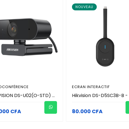
NOUVEAU
IOCONFÉRENCE
ECRAN INTERACTIF
HIKVISION DS-U02(O-STD) - Webcam 2MP 1920 × 1080 resolution - Microphone intégré avec un son clair
000 CFA
80.000 CFA