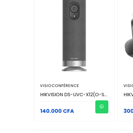
VISIOCONFÉRENCE
VIS
HIKVISION DS-UVC-X12(O-STD) - Caméra de conférence portable- Microphones intégrés à 4 micros avec un son clair - Batterie au lithium intégrée de 2 450 mAh
140.000 CFA
30