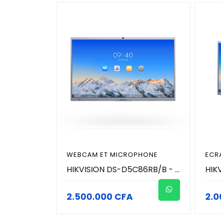
WEBCAM ET MICROPHONE
ECR
HIKVISION DS-D5C86RB/B - 86 pouces 4K écran tactile intéractif de conference avec microphone et caméra 8MP (4K) intégré
2.500.000 CFA
2.0