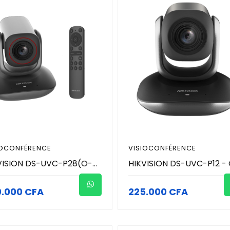
IOCONFÉRENCE
VISIOCONFÉRENCE
HIKVISION DS-UVC-P28(O-STD) Caméra de vidéoconférence 4K – Zoom optique 12×, Suivi intelligent, Double micro, USB-C Plug & Play
0.000 CFA
225.000 CFA