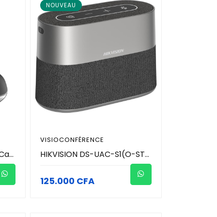
NOUVEAU
VISIOCONFÉRENCE
HIKVISION DS-UVC-P12 - Caméra de conférence Motorisé ( PTZ) avec micro intégré - Resolution 2MP
HIKVISION DS-UAC-S1(O-STD) - Haut-parleur de conférence sans fil - batterie intégrée de 7,2 V/3 700 mAh permet à l'appareil de durer 10 heures après une charge complète - Prend en charge la connexion sans fil via Bluetooth et USB
125.000 CFA