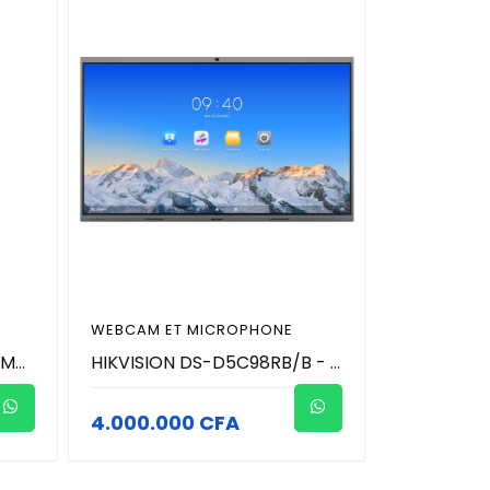
WEBCAM ET MICROPHONE
Hikvision DS-D5SC3B-B - Module PC OPS pour Écran Interactif - Intel Core i5 - 8Go RAM - SSD 256Go - Windows Pro - Wi-Fi & Bluetooth - HDMI/DP 4K - Unité Centrale Embarquée Pro
HIKVISION DS-D5C98RB/B - 98 pouces 4K Moniteur (écran) tactile intéractif de conference avec microphone et caméra 4K (48MP Photo / 8MP Vidéo )
4.000.000 CFA