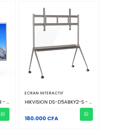
ECRAN INTERACTIF
HIKVISION DS-D5C65RB/B - 65 pouces 4K écran tactile intéractif de conference avec microphone et caméra 8MP (4K) intégré
HIKVISION DS-D5ABKY2-S - Support pour écran intéractif 55/65/75 pouces
180.000 CFA