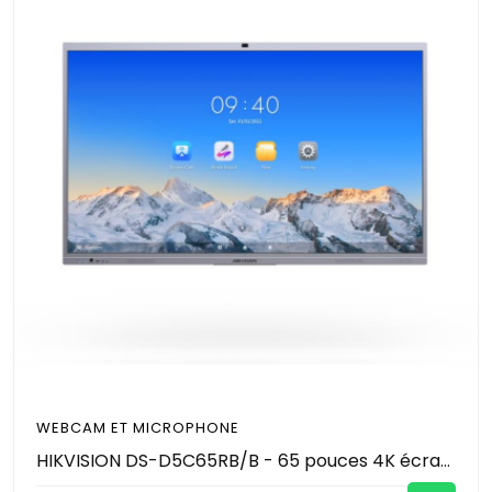
WEBCAM ET MICROPHONE
HIKVISION DS-D5C65RB/B - 65 pouces 4K écran tactile intéractif de conference avec microphone et caméra 8MP (4K) intégré