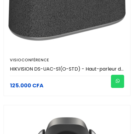
VISIOCONFÉRENCE
HIKVISION DS-UAC-S1(O-STD) - Haut-parleur de conférence sans fil - batterie intégrée de 7,2 V/3 700 mAh permet à l'appareil de durer 10 heures après une charge complète - Prend en charge la connexion sans fil via Bluetooth et USB
125.000 CFA