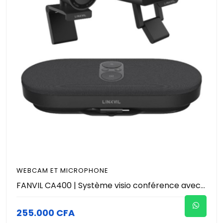
WEBCAM ET MICROPHONE
FANVIL CA400 | Système visio conférence avec caméra - Haut-parleur (8 microphones ) avec réduction de bruit et Webcam 4K
255.000 CFA