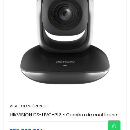
VISIOCONFÉRENCE
HIKVISION DS-UVC-P12 - Caméra de conférence Motorisé ( PTZ) avec micro intégré - Resolution 2MP