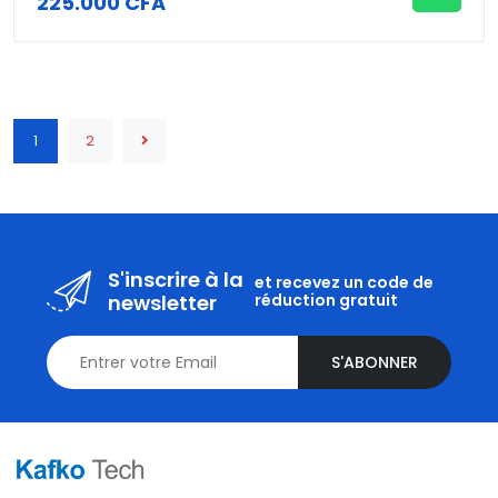
225.000 CFA
1
2
S'inscrire à la
et recevez un code de
newsletter
réduction gratuit
S'ABONNER