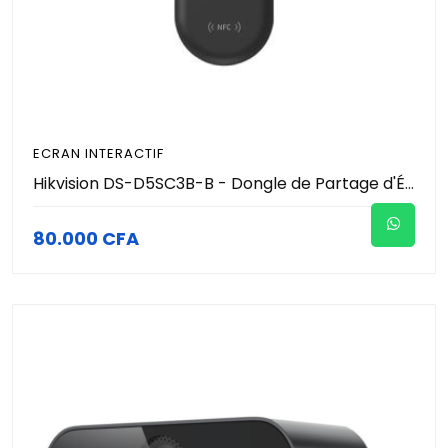
ECRAN INTERACTIF
Hikvision DS-D5SC3B-B - Dongle de Partage d'Écran Sans Fil 4K - USB Type-C Plug & Play - Wi-Fi Dual Band 2.4G/5G & NFC - Pour Écran Tactile Interactif Hikvision
80.000 CFA