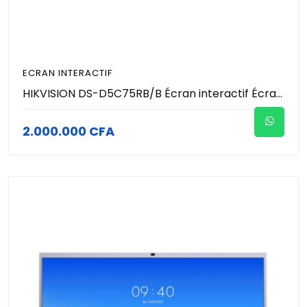
ECRAN INTERACTIF
HIKVISION DS-D5C75RB/B Écran interactif Écran UHD 4K avec une résolution de 3840 × 2160. Conception antireflet et anti-obstruction pour une interaction fluide.
2.000.000 CFA