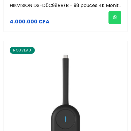
HIKVISION DS-D5C98RB/B - 98 pouces 4K Moniteur (écran) tactile intéractif de conference avec microphone et caméra 4K (48MP Photo / 8MP Vidéo )
4.000.000 CFA
NOUVEAU