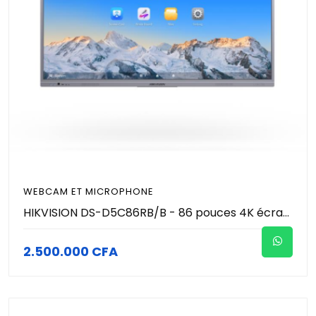
WEBCAM ET MICROPHONE
HIKVISION DS-D5C86RB/B - 86 pouces 4K écran tactile intéractif de conference avec microphone et caméra 8MP (4K) intégré
2.500.000 CFA