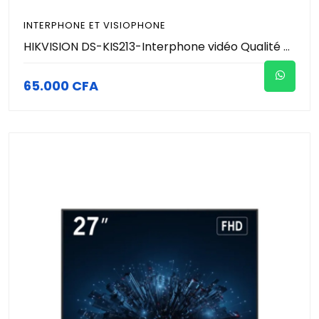
INTERPHONE ET VISIOPHONE
HIKVISION DS-KIS213-Interphone vidéo Qualité vidéo HD TVI Écran LCD de 7 pouces Plug & Play Résistant à l'eau et à la poussière (IP65)
65.000 CFA