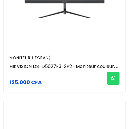
MONITEUR ( ECRAN)
HIKVISION DS-D5027F3-2P2 -Moniteur couleur. Technologie IPS, écran ultra-large avec un angle de vision de 178°. Affichage LVDS FHD 8 bits (1920 × 1080). Fréquence de rafraîchissement de 100 Hz pour une vidéo plus fluide et plus réaliste
125.000 CFA