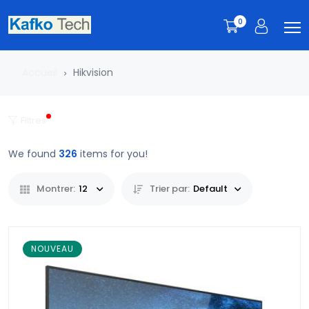
0
Accueil
Hikvision
Filtres
We found
326
items for you!
Montrer:
12
Trier par:
Default
NOUVEAU