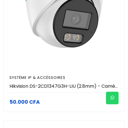
SYSTÈME IP & ACCÉSSOIRES
Hikvision DS-2CD1347G3H-LIU (2.8mm) - Caméra IP Turret 4MP ColorVu & Smart Hybrid Light 30m - Série H High-Frame - WDR 120dB - Micro Intégré - MicroSD 512Go - PoE IP67 - Vidéosurveillance Pro
50.000 CFA