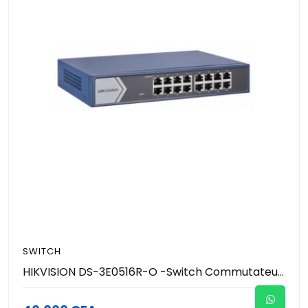
SWITCH
HIKVISION DS-3E0516R-O -Switch Commutateur -16 ports Gigabit Norme IEEE 802.3at/af Normes IEEE 802.3, IEEE 802.3u et IEEE 802.3x Accès au réseau Gigabit Transfert à vitesse filaire Commutation de stockage