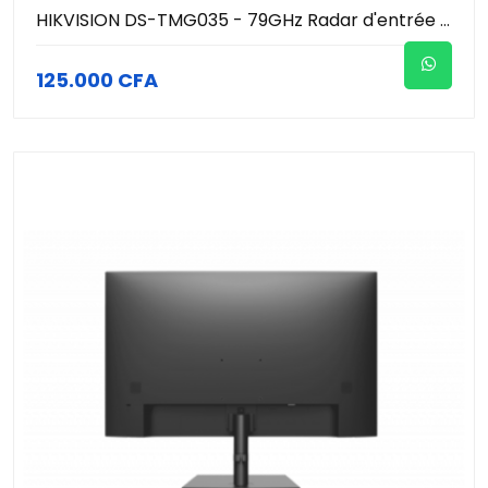
HIKVISION DS-TMG035 - 79GHz Radar d'entrée et de sortie - Radar anti-chute de porte de barrière
125.000 CFA