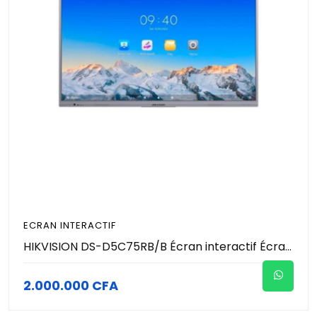
ECRAN INTERACTIF
HIKVISION DS-D5C75RB/B Écran interactif Écran UHD 4K avec une résolution de 3840 × 2160. Conception antireflet et anti-obstruction pour une interaction fluide.
2.000.000 CFA