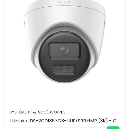
SYSTÈME IP & ACCÉSSOIRES
Hikvision DS-2CD1367G3-LIUF/SRB 6MP (3K) - Caméra Tourelle IP ColorVu 3.0 - Vision Couleur 24/7 - Smart Hybrid Light IR & Lumière Blanche - Détection Personnes/Véhicules - Micro & Haut-parleur - IP67 - Emplacement MicroSD 512 Go