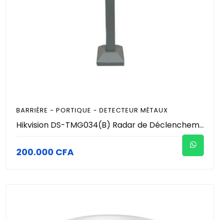
BARRIÈRE - PORTIQUE - DETECTEUR MÉTAUX
Hikvision DS-TMG034(B) Radar de Déclenchement 79 GHz pour Barrière Levante | Radar de Contrôle d'Accès Véhicules Parking RS-485 Bluetooth
200.000 CFA