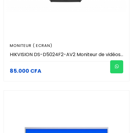
MONITEUR ( ECRAN)
HIKVISION DS-D5024F2-AV2 Moniteur de vidéosurveillance de 23,8 pouces est doté d'une dalle VA offrant des images réalistes et un large angle de vision de 178°.
85.000 CFA