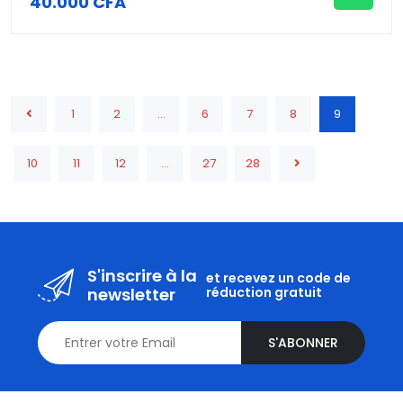
40.000 CFA
1
2
...
6
7
8
9
10
11
12
...
27
28
S'inscrire à la
et recevez un code de
newsletter
réduction gratuit
S'ABONNER