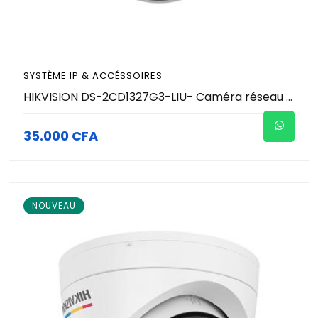
SYSTÈME IP & ACCÉSSOIRES
HIKVISION DS-2CD1327G3-LIU- Caméra réseau tourelle fixe ColorVu 3.0 de 2 MP - Audio bidirectionnel via caméra et Hik-Connect - Détection de mouvement- classification des personnes et des véhicules plus précise - Audio
35.000 CFA
NOUVEAU