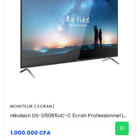
MONITEUR ( ECRAN)
Hikvision DS-D5065UC-C Écran Professionnel LED 65 Pouces 4K UHD pour Vidéosurveillance | Moniteur de Contrôle 24/7, HDMI, VGA, USB, Haut-Parleurs Intégrés, Angle de Vue 178°
1.000.000 CFA