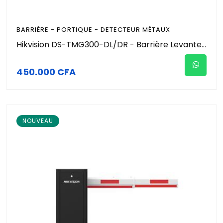
BARRIÈRE - PORTIQUE - DETECTEUR MÉTAUX
Hikvision DS-TMG300-DL/DR - Barrière Levante Automatique de Parking - Lisse Télescopique 2.5m à 4.5m - Sens Gauche/Droit - Vitesse 3-6s - Anti-Écrasement - IP54 - Contrôle Accès Véhicules Pro
450.000 CFA
NOUVEAU