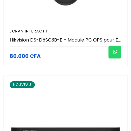
ECRAN INTERACTIF
Hikvision DS-D5SC3B-B - Module PC OPS pour Écran Interactif - Intel Core i5 - 8Go RAM - SSD 256Go - Windows Pro - Wi-Fi & Bluetooth - HDMI/DP 4K - Unité Centrale Embarquée Pro
80.000 CFA
NOUVEAU