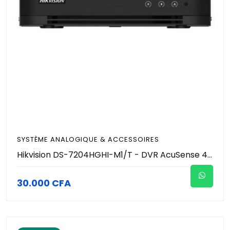
SYSTÈME ANALOGIQUE & ACCESSOIRES
Hikvision DS-7204HGHI-M1/T - DVR AcuSense 4 Canaux 1080p Lite - H.265 Pro+ - Audio Coaxial - Détection Humain/Véhicule - 1 SATA (Jusqu'à 4To) - HDMI/VGA Full HD - Enregistreur Hybride Pro
30.000 CFA