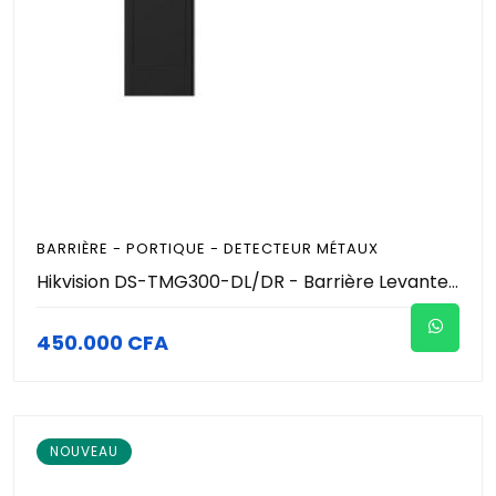
BARRIÈRE - PORTIQUE - DETECTEUR MÉTAUX
Hikvision DS-TMG300-DL/DR - Barrière Levante Automatique de Parking - Lisse Télescopique 3.4m à 6m - Sens Gauche/Droit - Vitesse 3-6s - Anti-Écrasement - IP54 - Contrôle Accès Véhicules Pro
450.000 CFA
NOUVEAU