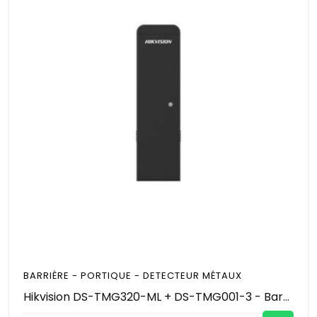
BARRIÈRE - PORTIQUE - DETECTEUR MÉTAUX
Hikvision DS-TMG320-ML + DS-TMG001-3 - Barrière Levante Automatique de Parking - Lisse 3M/4M - Vitesse 3-6s - Anti-Écrasement - IP54 - Contrôle d'Accès Véhicules Pro