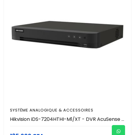
SYSTÈME ANALOGIQUE & ACCESSOIRES
Hikvision iDS-7204HTHI-M1/XT - DVR AcuSense 4 Canaux 4K (8MP) - HDMI 8K / 4K - H.265 Pro+ - Audio Coaxial - Détection Humain/Véhicule - 1 SATA (Jusqu'à 10To) - Gigabit - Enregistreur Hybride Pro