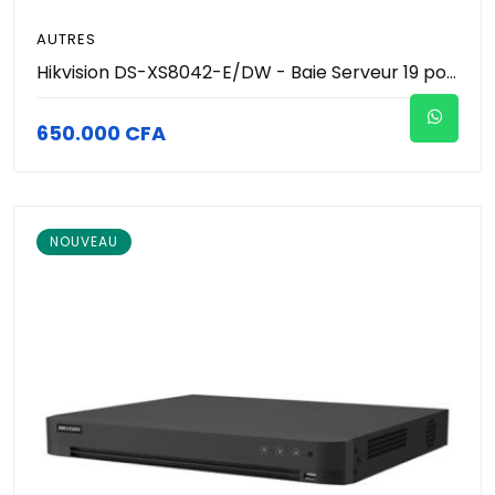
AUTRES
Hikvision DS-XS8042-E/DW - Baie Serveur 19 pouces 42U (800x1000x2050mm) - Portes Perforées Mesh - Charge 1000kg - Roulettes & Pieds - Armoire Informatique & Réseau Pro
650.000 CFA
NOUVEAU