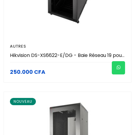
AUTRES
Hikvision DS-XS6622-E/DG - Baie Réseau 19 pouces 22U (600x600x1160mm) - Porte Verre Trempé - Charge 800kg - Roulettes & Pieds - Armoire Informatique & Brassage Pro
250.000 CFA
NOUVEAU