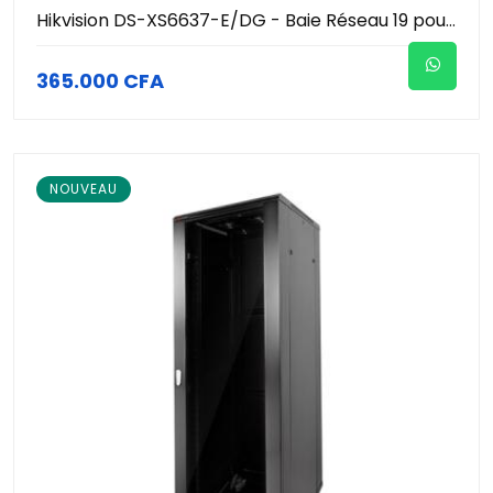
Hikvision DS-XS6637-E/DG - Baie Réseau 19 pouces 37U (600x600x1830mm) - Porte Verre Trempé - Charge 800kg - Roulettes & Pieds - Armoire Informatique & Brassage Pro
365.000 CFA
NOUVEAU