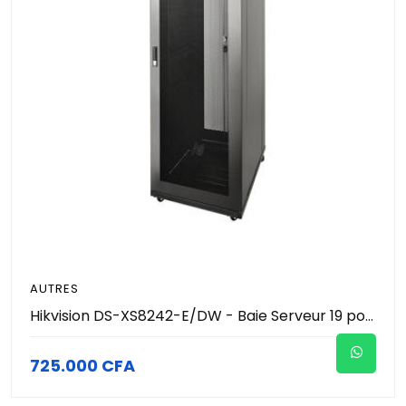
AUTRES
Hikvision DS-XS8242-E/DW - Baie Serveur 19 pouces 42U Profonde (800x1200x2050mm) - Portes Perforées Mesh - Charge 1000kg - Roulettes & Pieds - Armoire Informatique & Data Center
725.000 CFA