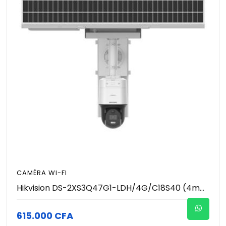
CAMÉRA WI-FI
Hikvision DS-2XS3Q47G1-LDH/4G/C18S40 (4mm) - Caméra Autonome Solaire 4G LTE 4MP - ColorVu Couleur 24/7 - Panneau 40W - Batterie 180Wh - IA Humain/Véhicule - IP67 Pro
615.000 CFA