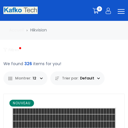
0
Accueil
Hikvision
Filtres
We found
326
items for you!
Montrer:
12
Trier par:
Default
NOUVEAU