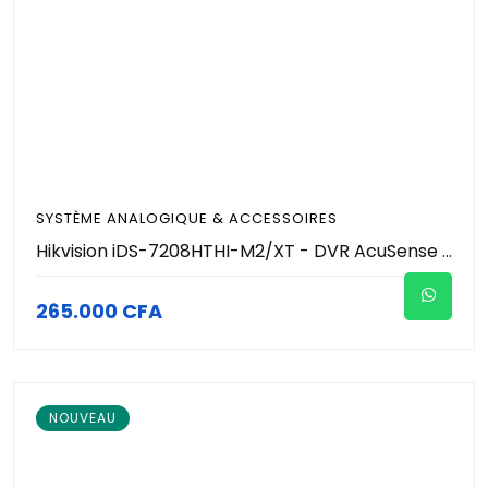
SYSTÈME ANALOGIQUE & ACCESSOIRES
Hikvision iDS-7208HTHI-M2/XT - DVR AcuSense 8 Canaux 4K (8MP) - HDMI 8K / 4K - H.265 Pro+ - Audio Coaxial - Détection Humain/Véhicule - 2 SATA (Jusqu'à 20To) - Gigabit - Enregistreur Hybride Pro
265.000 CFA
NOUVEAU