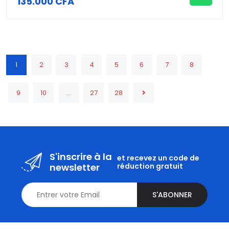
135.000 CFA
1
2
3
4
5
6
7
8
9
10
...
27
28
S'inscrire à la
et recevez un code de
newsletter
réduction gratuit
S'ABONNER