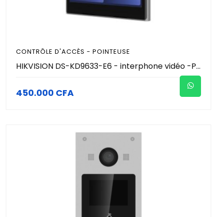
CONTRÔLE D'ACCÈS - POINTEUSE
HIKVISION DS-KD9633-E6 - interphone vidéo -Poste de porte à reconnaissance faciale . Ecran LCD 10,1 Pouces Tactile - système Android intégré - Caméra 2MP intégré - IP65 résistant à l'eau et la poussière | Authentifications intelligentes multiples
450.000 CFA