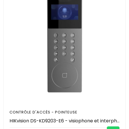
CONTRÔLE D'ACCÈS - POINTEUSE
HIKvision DS-KD9203-E6 - visiophone et interphone (écran vendu séparément) pour batiment - Contrôle accès - Authentification par Reconnaissance faciale - Carte RFID/MiFare et CODE PIN. Ecran 4,3" - IP65 résistant à la pluie et la poussière