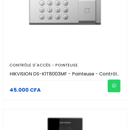
CONTRÔLE D'ACCÈS - POINTEUSE
HIKVISION DS-K1T8003MF - Pointeuse - Contrôle accès - Authentification par Empreinte, code, carte RFID/MiFare
45.000 CFA