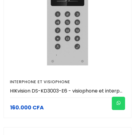
INTERPHONE ET VISIOPHONE
HIKvision DS-KD3003-E6 - visiophone et interphone (écran vendu séparément) pour bâtiment - Contrôle accès - Authentification par Carte RFID/MiFare et CODE PIN. Ecran 3,5" - IP65 résistant à la pluie et la poussière
160.000 CFA