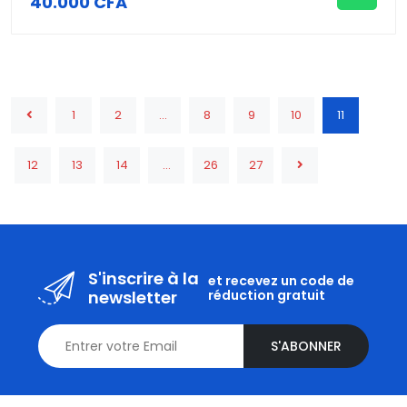
40.000 CFA
1
2
...
8
9
10
11
12
13
14
...
26
27
S'inscrire à la
et recevez un code de
newsletter
réduction gratuit
S'ABONNER