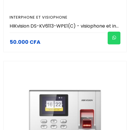
INTERPHONE ET VISIOPHONE
HIKvision DS-KV6113-WPE1(C) - visiophone et interphone (écran vendu séparément) - Contrôle accès - Authentification par CODE PIN & Carte RFID/MiFare
50.000 CFA