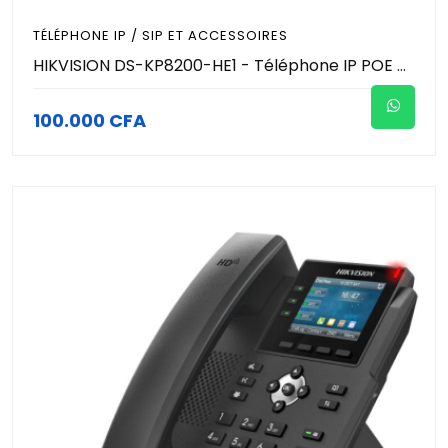
TÉLÉPHONE IP / SIP ET ACCESSOIRES
HIKVISION DS-KP8200-HE1 - Téléphone IP POE avec écran 4,3" - 10 Touches DSS programmables (ouverture de porte, gestion de visiophone, visioconférence…)
100.000 CFA