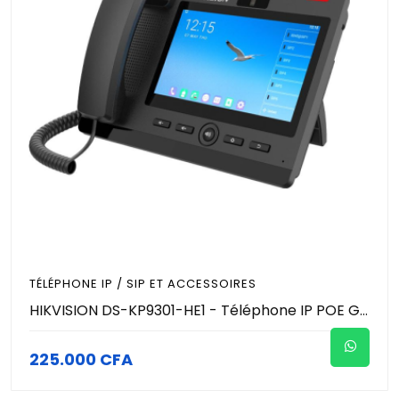
TÉLÉPHONE IP / SIP ET ACCESSOIRES
HIKVISION DS-KP9301-HE1 - Téléphone IP POE Gigabit avec écran 7" - 112 Touches DSS programmables (ouverture de porte, gestion de visiophone, visioconférence…)
225.000 CFA