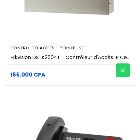
CONTRÔLE D'ACCÈS - POINTEUSE
Hikvision DS-K2604T - Contrôleur d'Accès IP Centralisé 4 Portes - 100k Cartes & 300k Événements - TCP/IP & RS-485/Wiegand - Anti-Passback - Coffret Métal Sécurisé
165.000 CFA