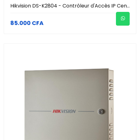
Hikvision DS-K2804 - Contrôleur d'Accès IP Centralisé 4 Portes - 10k Cartes & 50k Événements - Communication TCP/IP & Wiegand - Anti-Passback - Coffret Métal Sécurisé
85.000 CFA