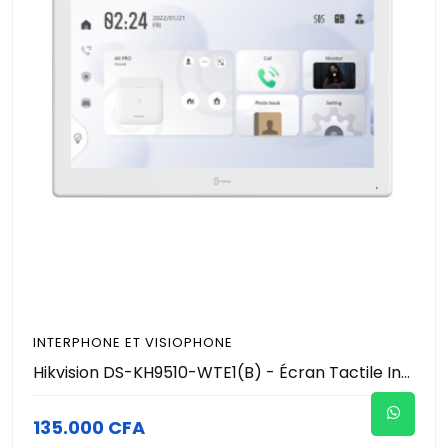
INTERPHONE ET VISIOPHONE
Hikvision DS-KH9510-WTE1(B) - Écran Tactile Intérieur 10.1" Android pour Interphone Vidéo IP - Déverrouillage de Porte - Hub Centralisé Hik-Connect & AX PRO - Wi-Fi & PoE - 8 Entrées Alarme
135.000 CFA