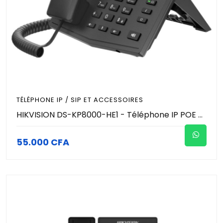
TÉLÉPHONE IP / SIP ET ACCESSOIRES
HIKVISION DS-KP8000-HE1 - Téléphone IP POE avec écran 2,8" -3 Touches DSS programmables (ouverture de porte, gestion d'interphone, audio conférence…)
55.000 CFA